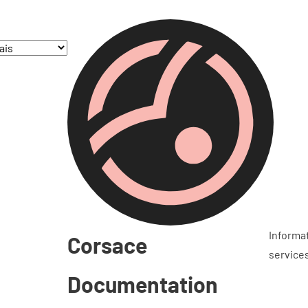
hème
ionner la langue
Informa
Corsace
service
Documentation