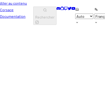
Aller au contenu
Discord
GitHub
Twitch
Twitter
YouTube
Selectionner le t
Select
Corsace
Documentation
Rechercher